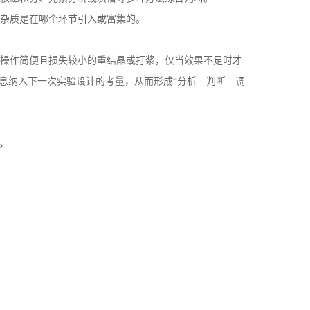
杂质是在哪个环节引入或富集的。
操作简便且损失较小的重结晶或打浆，仅当效果不足时才
息纳入下一次实验设计的考量，从而形成“分析—判断—调
。