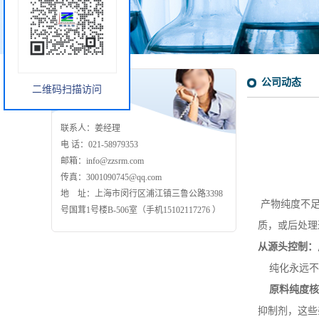
公司动态
联系我们
二维码扫描访问
联系人：姜经理
电 话：021-58979353
邮箱：info@zzsrm.com
传真：3001090745@qq.com
地 址：上海市闵行区浦江镇三鲁公路3398
产物纯度不足
号国茸1号楼B-506室（手机15102117276 ）
质，或后处理
从源头控制：
纯化永远不
原料纯度核
抑制剂，这些