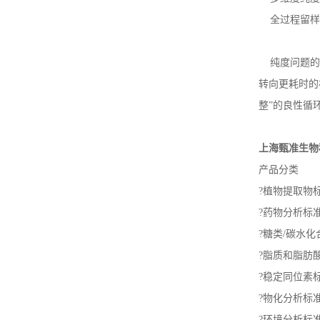
全过程留样追
纯度问题的解
转向更耗时的
整”的良性循
上海甄准生物
产品分类
?植物提取物
?药物分析标
?糖类/碳水
?脂质和脂肪
?稳定同位素
?物化分析标
?环境分析标