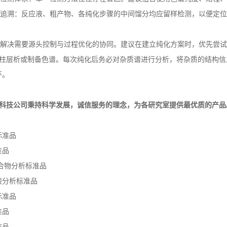
溯：反应液、粗产物、各纯化步骤的中间馏分均应留样检测，以便定位
决需要源头控制与过程优化的协同。建议在建立纯化方案时，优先尝试
柱层析或制备色谱。每次纯化后务必对杂质谱进行分析，将杂质的结构信
环。
科技公司秉持科学发展，诚信服务的理念，为各研究室提供最优质的产品
标准品
准品
化合物分析标准品
酸分析标准品
标准品
准品
准品