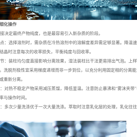
细化操作
接决定最终产物纯度，也是最容易引入新杂质的阶段。
：选择溶剂时，需杂质在冷热溶剂中的溶解度差异需足够显著。降温速
结晶时注意每次的收率损失，平衡纯度与回收率。
：装柱均匀度直接影响分离效果，湿法装柱比干法更易排出气泡。上样量
。洗脱剂极性宜采用梯度递增而非一步到位，以充分利用固定相的分离能
或重新分离。
对热不稳定产物采用减压蒸馏，降低釜温。注意防止暴沸和“雾沫夹带”
率与操作时间。
多次少量洗涤优于一次大量洗涤。萃取时注意乳化层的处理，乳化往往