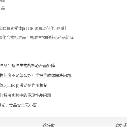
准品
状腺激素受体β(THR-β)激动剂作用机制
氟化合物标准品：甄准生物的核心产品矩阵
准品：甄准生物的核心产品矩阵
物纯度不足怎么办？手把手教你解决问题。
β(THR-β)激动剂作用机制
何解决实验中的重现性差问题
曝光，食品安全无小事
咨询
技