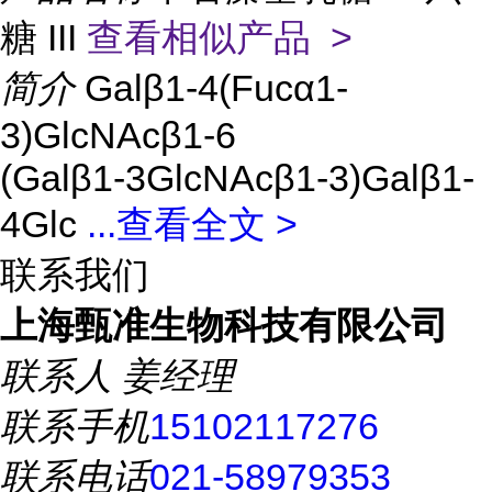
糖 III
查看相似产品 >
简介
Galβ1-4(Fucα1-
3)GlcNAcβ1-6
(Galβ1-3GlcNAcβ1-3)Galβ1-
4Glc
...
查看全文 >
联系我们
上海甄准生物科技有限公司
联系人
姜经理
联系手机
15102117276
联系电话
021-58979353