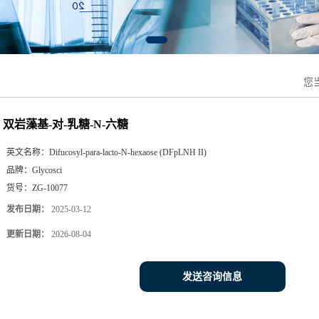
您
双岩藻基-对-乳糖-N-六糖
英文名称：
Difucosyl-para-lacto-N-hexaose (DFpLNH II)
品牌：
Glycosci
货号：
ZG-10077
发布日期：
2025-03-12
更新日期：
2026-08-04
发送咨询信息