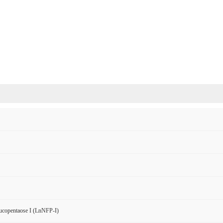
ucopentaose I (LnNFP-I)