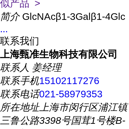
似产品 >
简介
GlcNAcβ1-3Galβ1-4Glc
...
联系我们
上海甄准生物科技有限公司
联系人
姜经理
联系手机
15102117276
联系电话
021-58979353
所在地址
上海市闵行区浦江镇
三鲁公路3398号国茸1号楼B-