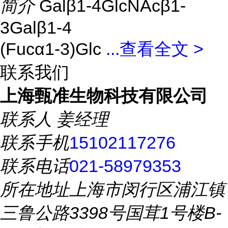
简介
Galβ1-4GlcNAcβ1-
3Galβ1-4
(Fucα1-3)Glc
...
查看全文 >
联系我们
上海甄准生物科技有限公司
联系人
姜经理
联系手机
15102117276
联系电话
021-58979353
所在地址
上海市闵行区浦江镇
三鲁公路3398号国茸1号楼B-