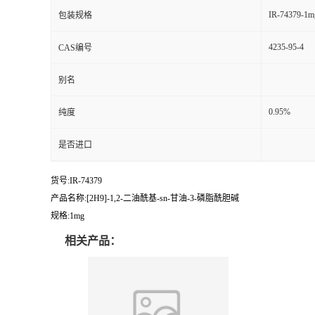
IR-74379-1m
包装规格
4235-95-4
CAS编号
别名
0.95%
纯度
是否进口
货号:IR-74379
产品名称:[2H9]-1,2-二油酰基-sn-甘油-3-磷脂酰胆碱
规格:1mg
相关产品：