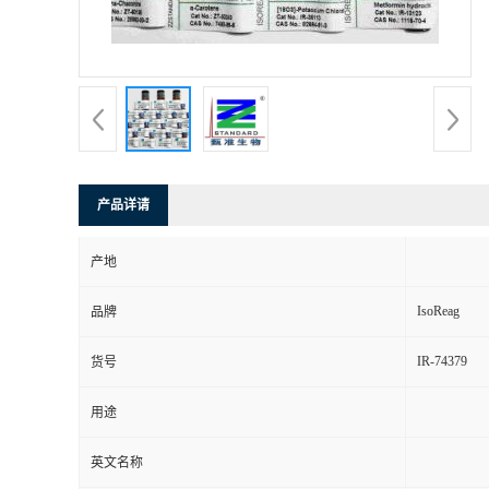
产品详请
产地
IsoReag
品牌
IR-74379
货号
用途
英文名称