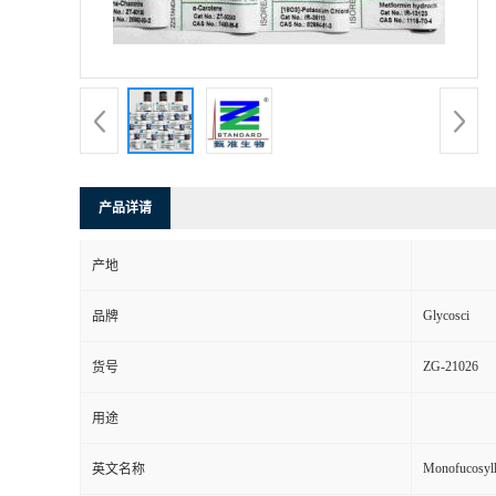
产品详请
产地
Glycosci
品牌
ZG-21026
货号
用途
Monofucosyll
英文名称