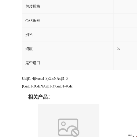
包装规格
CAS编号
别名
%
纯度
是否进口
Galβ1-4(Fucα1-3)GlcNAcβ1-6
(Galβ1-3GlcNAcβ1-3)Galβ1-4Glc
相关产品：