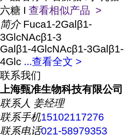
六糖 I
查看相似产品 >
简介
Fuca1-2Galβ1-
3GlcNAcβ1-3
Galβ1-4GlcNAcβ1-3Galβ1-
4Glc
...
查看全文 >
联系我们
上海甄准生物科技有限公司
联系人
姜经理
联系手机
15102117276
联系电话
021-58979353