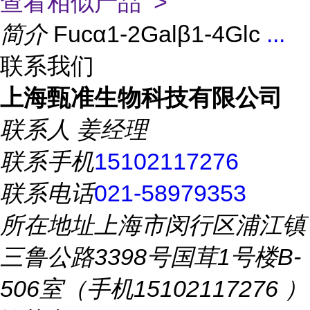
查看相似产品 >
简介
Fucα1-2Galβ1-4Glc
...
联系我们
上海甄准生物科技有限公司
联系人
姜经理
联系手机
15102117276
联系电话
021-58979353
所在地址
上海市闵行区浦江镇
三鲁公路3398号国茸1号楼B-
506室（手机15102117276 ）