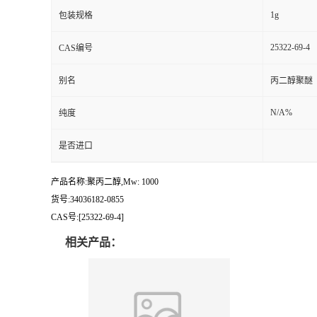
1g
包装规格
25322-69-4
CAS编号
别名
丙二醇聚醚
N/A%
纯度
是否进口
产品名称:聚丙二醇,Mw: 1000
货号:34036182-0855
CAS号:[25322-69-4]
相关产品：